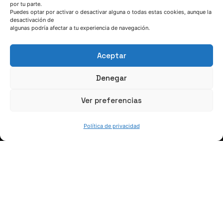
por tu parte.
Puedes optar por activar o desactivar alguna o todas estas cookies, aunque la
HABLEMOS
desactivación de
algunas podría afectar a tu experiencia de navegación.
(+34) 946 215 470
Aceptar
Cómo llegar a AZTERLAN
Escríbenos
Denegar
Ver preferencias
Política de privacidad
SÍGUENOS
Suscríbete a nuestras noticias