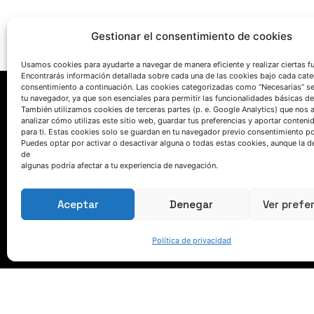
Gestionar el consentimiento de cookies
Usamos cookies para ayudarte a navegar de manera eficiente y realizar ciertas f
Encontrarás información detallada sobre cada una de las cookies bajo cada cate
consentimiento a continuación. Las cookies categorizadas como “Necesarias” s
tu navegador, ya que son esenciales para permitir las funcionalidades básicas de
También utilizamos cookies de terceras partes (p. e. Google Analytics) que nos 
analizar cómo utilizas este sitio web, guardar tus preferencias y aportar conteni
para ti. Estas cookies solo se guardan en tu navegador previo consentimiento por
Puedes optar por activar o desactivar alguna o todas estas cookies, aunque la d
de
algunas podría afectar a tu experiencia de navegación.
HABLEMOS
Aceptar
Denegar
Ver prefe
(+34) 946 215 470
Cómo llegar a AZTERLAN
Política de privacidad
Escríbenos