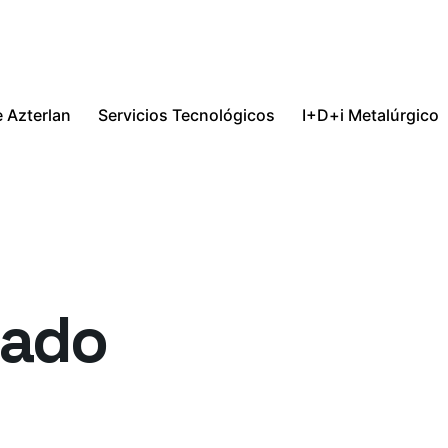
 Azterlan
Servicios Tecnológicos
I+D+i Metalúrgico
eado