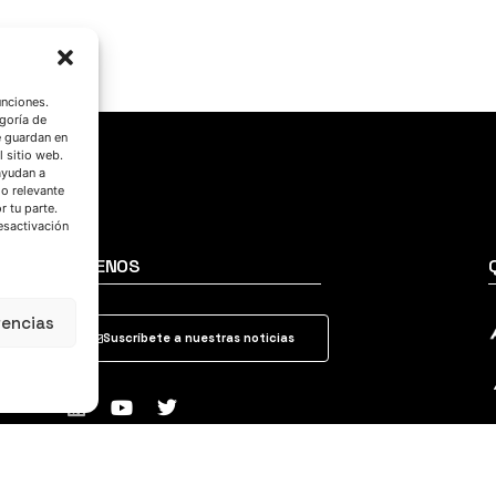
unciones.
goría de
e guardan en
l sitio web.
ayudan a
do relevante
 tu parte.
esactivación
SÍGUENOS
rencias
Suscríbete a nuestras noticias