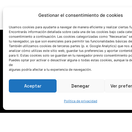
Gestionar el consentimiento de cookies
Usamos cookies para ayudarte a navegar de manera eficiente y realizar ciertas f
Encontrarás información detallada sobre cada una de las cookies bajo cada cate
consentimiento a continuación. Las cookies categorizadas como “Necesarias” s
tu navegador, ya que son esenciales para permitir las funcionalidades básicas de
También utilizamos cookies de terceras partes (p. e. Google Analytics) que nos 
analizar cómo utilizas este sitio web, guardar tus preferencias y aportar conteni
para ti. Estas cookies solo se guardan en tu navegador previo consentimiento por
Puedes optar por activar o desactivar alguna o todas estas cookies, aunque la d
de
algunas podría afectar a tu experiencia de navegación.
HABLEMOS
Aceptar
Denegar
Ver prefe
(+34) 946 215 470
Cómo llegar a AZTERLAN
Política de privacidad
Escríbenos