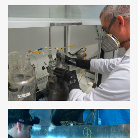
Metalografía y
caracterización estructural
Más
Corrosión y protección de
materiales