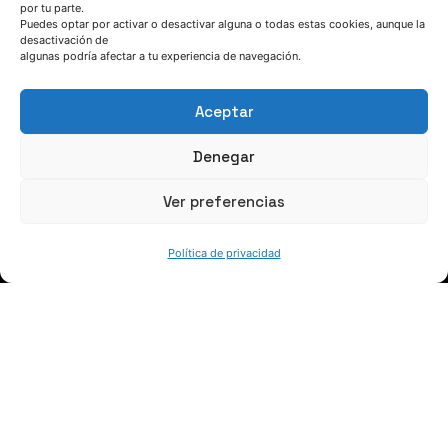
por tu parte.
Puedes optar por activar o desactivar alguna o todas estas cookies, aunque la
HABLEMOS
desactivación de
algunas podría afectar a tu experiencia de navegación.
(+34) 946 215 470
Aceptar
Cómo llegar a AZTERLAN
Escríbenos
Denegar
Ver preferencias
Política de privacidad
SÍGUENOS
Suscríbete a nuestras noticias