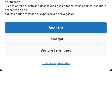
por tu parte.
Puedes optar por activar o desactivar alguna o todas estas cookies, aunque la
HABLEMOS
desactivación de
algunas podría afectar a tu experiencia de navegación.
(+34) 946 215 470
Aceptar
Cómo llegar a AZTERLAN
Escríbenos
Denegar
Ver preferencias
Política de privacidad
SÍGUENOS
Suscríbete a nuestras noticias