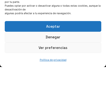
por tu parte.
Puedes optar por activar o desactivar alguna o todas estas cookies, aunque la
HABLEMOS
desactivación de
algunas podría afectar a tu experiencia de navegación.
(+34) 946 215 470
Aceptar
Cómo llegar a AZTERLAN
Escríbenos
Denegar
Ver preferencias
Política de privacidad
SÍGUENOS
Suscríbete a nuestras noticias