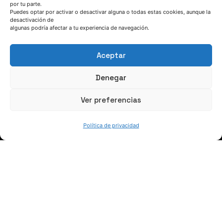
por tu parte.
Puedes optar por activar o desactivar alguna o todas estas cookies, aunque la
HABLEMOS
desactivación de
algunas podría afectar a tu experiencia de navegación.
(+34) 946 215 470
Aceptar
Cómo llegar a AZTERLAN
Escríbenos
Denegar
Ver preferencias
Política de privacidad
SÍGUENOS
Suscríbete a nuestras noticias