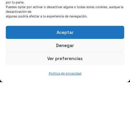
por tu parte.
Puedes optar por activar o desactivar alguna o todas estas cookies, aunque la
HABLEMOS
desactivación de
algunas podría afectar a tu experiencia de navegación.
(+34) 946 215 470
Aceptar
Cómo llegar a AZTERLAN
Escríbenos
Denegar
Ver preferencias
Política de privacidad
SÍGUENOS
Suscríbete a nuestras noticias