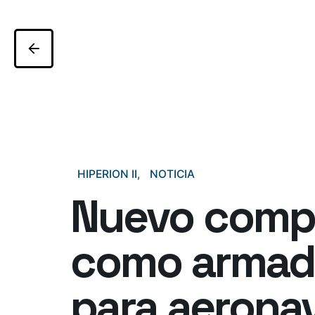
HIPERION II
NOTICIA
Nuevo compo
como armadu
para aerona