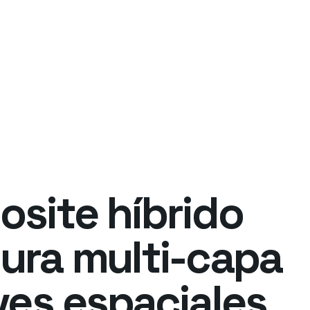
site híbrido
ra multi-capa
ves espaciales