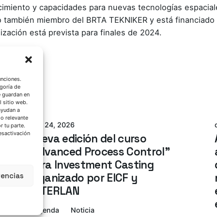
cimiento y capacidades para nuevas tecnologías espaciale
co también miembro del BRTA TEKNIKER y está financiado 
ización está prevista para finales de 2024.
unciones.
goría de
Azterlan Team
e guardan en
l sitio web.
ayudan a
do relevante
abril 24, 2026
 tu parte.
esactivación
Nueva edición del curso
“Advanced Process Control”
para Investment Casting
rencias
organizado por EICF y
AZTERLAN
Agenda
Noticia