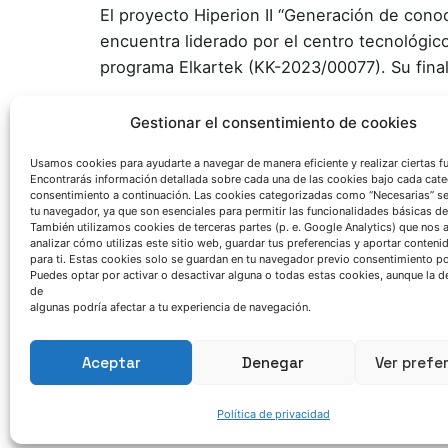
El proyecto Hiperion II “Generación de cono
encuentra liderado por el centro tecnológi
programa Elkartek (KK-2023/00077). Su final
Gestionar el consentimiento de cookies
Usamos cookies para ayudarte a navegar de manera eficiente y realizar ciertas f
Encontrarás información detallada sobre cada una de las cookies bajo cada cate
Related Posts
Azterlan Team
consentimiento a continuación. Las cookies categorizadas como “Necesarias” s
tu navegador, ya que son esenciales para permitir las funcionalidades básicas de
También utilizamos cookies de terceras partes (p. e. Google Analytics) que nos 
analizar cómo utilizas este sitio web, guardar tus preferencias y aportar conteni
mayo 25, 2026
para ti. Estas cookies solo se guardan en tu navegador previo consentimiento por
Puedes optar por activar o desactivar alguna o todas estas cookies, aunque la d
Sesiones formativas:
de
"Iniciación a la fundición"
algunas podría afectar a tu experiencia de navegación.
Agenda
Noticia
Aceptar
Denegar
Ver prefe
Read More
Política de privacidad