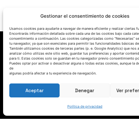
Gestionar el consentimiento de cookies
Usamos cookies para ayudarte a navegar de manera eficiente y realizar ciertas f
Encontrarás información detallada sobre cada una de las cookies bajo cada cate
consentimiento a continuación. Las cookies categorizadas como “Necesarias” s
tu navegador, ya que son esenciales para permitir las funcionalidades básicas de
También utilizamos cookies de terceras partes (p. e. Google Analytics) que nos 
analizar cómo utilizas este sitio web, guardar tus preferencias y aportar conteni
para ti. Estas cookies solo se guardan en tu navegador previo consentimiento por
Puedes optar por activar o desactivar alguna o todas estas cookies, aunque la d
de
algunas podría afectar a tu experiencia de navegación.
HABLEMOS
Aceptar
Denegar
Ver prefe
(+34) 946 215 470
Cómo llegar a AZTERLAN
Política de privacidad
Escríbenos