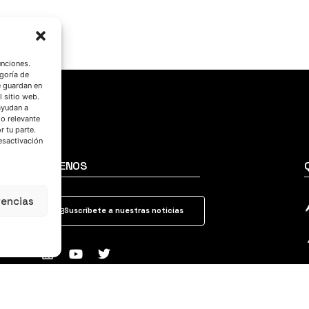
unciones.
goría de
e guardan en
l sitio web.
ayudan a
do relevante
 tu parte.
esactivación
SÍGUENOS
rencias
Suscríbete a nuestras noticias