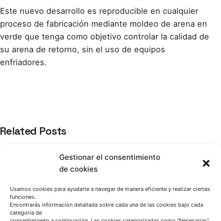
Este nuevo desarrollo es reproducible en cualquier
proceso de fabricación mediante moldeo de arena en
verde que tenga como objetivo controlar la calidad de
su arena de retorno, sin el uso de equipos
enfriadores.
Related Posts
Azterlan Team
Gestionar el consentimiento
julio 14, 2026
de cookies
Erika Garitaonandia: “En GREENCASTING
hemos evidenciado que la transición hacia
Usamos cookies para ayudarte a navegar de manera eficiente y realizar ciertas
sistemas aglomerantes inorgánicos en
funciones.
Encontrarás información detallada sobre cada una de las cookies bajo cada
fundición de hierro es viable a partir de un
categoría de
consentimiento a continuación. Las cookies categorizadas como “Necesarias”