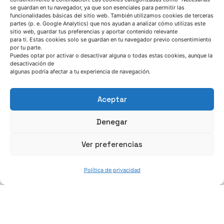
robusto análisis de cada proceso”
se guardan en tu navegador, ya que son esenciales para permitir las
funcionalidades básicas del sitio web. También utilizamos cookies de terceras
Entrevista
GreenCasting project
Noticia
partes (p. e. Google Analytics) que nos ayudan a analizar cómo utilizas este
sitio web, guardar tus preferencias y aportar contenido relevante
para ti. Estas cookies solo se guardan en tu navegador previo consentimiento
Read More
Azterlan Team
por tu parte.
Puedes optar por activar o desactivar alguna o todas estas cookies, aunque la
desactivación de
algunas podría afectar a tu experiencia de navegación.
julio 6, 2026
Horario de servicio de AZTERLAN durante el
Aceptar
verano de 2026
Denegar
Noticia
Ver preferencias
Read More
Azterlan Team
Política de privacidad
junio 30, 2026
CAESAR demuestra que las chatarras de
acero de baja calidad pueden convertirse
en una materia prima estratégica para la