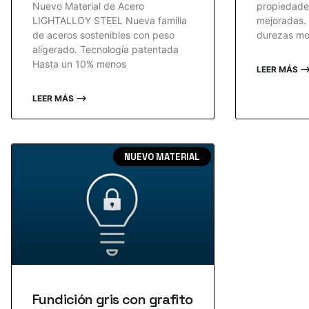
Nuevo Material de Acero
propiedade
LIGHTALLOY STEEL Nueva familia
mejoradas. 
de aceros sostenibles con peso
durezas mo
aligerado. Tecnología patentada
Hasta un 10% menos
LEER MÁS 
LEER MÁS ⟶
NUEVO MATERIAL
Fundición gris con grafito