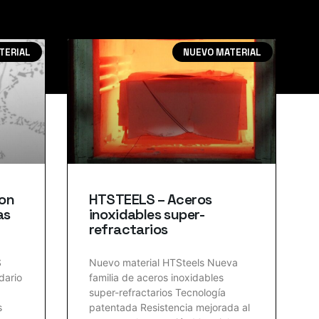
TERIAL
NUEVO MATERIAL
con
HTSTEELS – Aceros
as
inoxidables super-
refractarios
S
Nuevo material HTSteels Nueva
dario
familia de aceros inoxidables
super-refractarios Tecnología
s
patentada Resistencia mejorada al