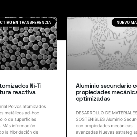
CTIVO EN TRANSFERENCIA
NUEVO MA
tomizados Ni-Ti
Aluminio secundario 
tura reactiva
propiedades mecánic
optimizadas
rial Polvos atomizados
os metálicos ad-hoc
DESARROLLO DE MATERIALE
ollo de superficies
SOSTENIBLES Aluminio Secun
. Más información
con propiedades mecánicas
o la hibridación de
avanzadas Nuevas estrategia