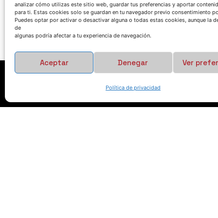
analizar cómo utilizas este sitio web, guardar tus preferencias y aportar conteni
para ti. Estas cookies solo se guardan en tu navegador previo consentimiento por
Puedes optar por activar o desactivar alguna o todas estas cookies, aunque la d
de
algunas podría afectar a tu experiencia de navegación.
Aceptar
Denegar
Ver prefe
Política de privacidad
HABLEMOS
(+34) 946 215 470