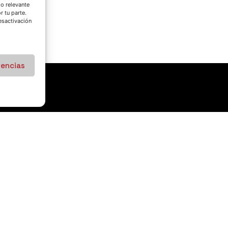
do relevante
 tu parte.
esactivación
rencias
SÍGUENOS