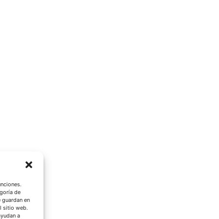
unciones.
goría de
e guardan en
l sitio web.
ayudan a