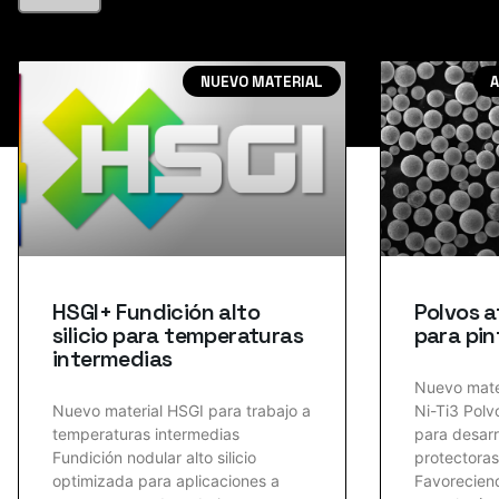
NUEVO MATERIAL
A
HSGI+ Fundición alto
Polvos a
silicio para temperaturas
para pin
intermedias
Nuevo mate
Nuevo material HSGI para trabajo a
Ni-Ti3 Polv
temperaturas intermedias
para desarr
Fundición nodular alto silicio
protectoras
optimizada para aplicaciones a
Favoreciend