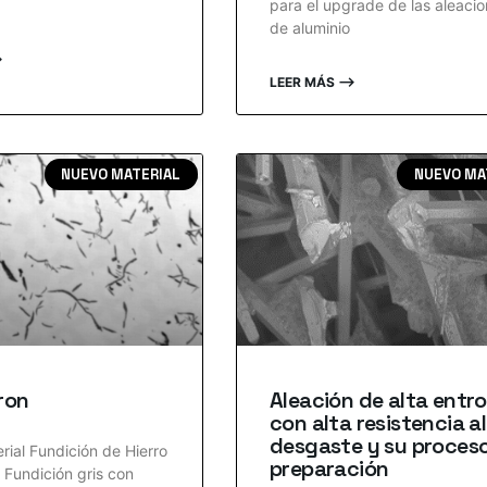
para el upgrade de las aleaci
de aluminio
⟶
LEER MÁS ⟶
NUEVO MATERIAL
NUEVO MA
Iron
Aleación de alta entro
con alta resistencia al
desgaste y su proces
ial Fundición de Hierro
preparación
n Fundición gris con