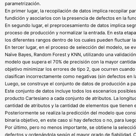
parametrización.
En primer lugar, la recopilación de datos implica recopilar 
fundición y asociarlos con la presencia de defectos en la fun
En segundo lugar, el preprocesamiento de datos implica segr
proceso de producción y normalizar la entrada. En esta etap
los diferentes rangos dentro de los cuales pueden fluctuar la
En tercer lugar, en el proceso de selección del modelo, se 
Naïve Bayes, Random Forest y KNN, utilizando una validación 
modelo que supera el 70% de precisión con la mayor cantida
objetivo minimizar los errores de tipo 2, que ocurren cuando 
clasifican incorrectamente como negativas (sin defectos en la
Luego, se construye el conjunto de datos de producción a par
Este conjunto de datos incluye todos los escenarios posibles
producto Cartesiano a cada conjunto de atributos. La longit
cantidad de atributos y la cantidad de elementos que tienen e
Posteriormente se realiza la predicción del modelo que consis
binaria objetivo, en este caso si hay defectos o no, para lueg
Por último, pero no menos importante, se obtiene la selección
defectos y ordenándola según el mayor grado de fiabilidad.