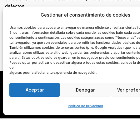
defectos.
En general, todos los modelos en las diferentes fases del pr
Gestionar el consentimiento de cookies
70%, por lo que tuvieron un mejor rendimiento que los huma
Usamos cookies para ayudarte a navegar de manera eficiente y realizar ciertas f
flujo de trabajo de Inteligencia Artificial propuesto, se ha de
Encontrarás información detallada sobre cada una de las cookies bajo cada cate
productividad de la fundición a la cera perdida.
consentimiento a continuación. Las cookies categorizadas como “Necesarias” s
tu navegador, ya que son esenciales para permitir las funcionalidades básicas de
También utilizamos cookies de terceras partes (p. e. Google Analytics) que nos 
analizar cómo utilizas este sitio web, guardar tus preferencias y aportar conteni
para ti. Estas cookies solo se guardan en tu navegador previo consentimiento por
Puedes optar por activar o desactivar alguna o todas estas cookies, aunque la d
de
algunas podría afectar a tu experiencia de navegación.
Aceptar
Denegar
Ver prefe
Política de privacidad
HABLEMOS