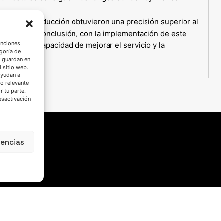
oceso de producción obtuvieron una precisión superior al
nos. Como conclusión, con la implementación de este
unciones.
mostrado la capacidad de mejorar el servicio y la
goría de
e guardan en
l sitio web.
ayudan a
do relevante
 tu parte.
esactivación
rencias
SÍGUENOS