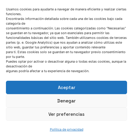
Usamos cookies para ayudarte a navegar de manera eficiente y realizar ciertas
funciones.
Encontrarás información detallada sobre cada una de las cookies bajo cada
categoría de
consentimiento a continuación. Las cookies categorizadas como “Necesarias”
se guardan en tu navegador, ya que son esenciales para permitir las
HABLEMOS
funcionalidades básicas del sitio web. También utilizamos cookies de terceras
partes (p. e. Google Analytics) que nos ayudan a analizar cómo utilizas este
sitio web, guardar tus preferencias y aportar contenido relevante
(+34) 946 215 470
para ti. Estas cookies solo se guardan en tu navegador previo consentimiento
por tu parte.
Cómo llegar a AZTERLAN
Puedes optar por activar o desactivar alguna o todas estas cookies, aunque la
desactivación de
Escríbenos
algunas podría afectar a tu experiencia de navegación.
Aceptar
Denegar
SÍGUENOS
Ver preferencias
Política de privacidad
Suscríbete a nuestras noticias