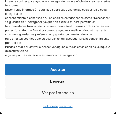
Tecnologías Inteligentes de Fabricación
Usamos cookies para ayudarte a navegar de manera eficiente y realizar ciertas
funciones.
Proyecto DIGIPRIN
Encontrarás información detallada sobre cada una de las cookies bajo cada
categoría de
consentimiento a continuación. Las cookies categorizadas como “Necesarias”
se guardan en tu navegador, ya que son esenciales para permitir las
funcionalidades básicas del sitio web. También utilizamos cookies de terceras
partes (p. e. Google Analytics) que nos ayudan a analizar cómo utilizas este
sitio web, guardar tus preferencias y aportar contenido relevante
para ti. Estas cookies solo se guardan en tu navegador previo consentimiento
por tu parte.
Puedes optar por activar o desactivar alguna o todas estas cookies, aunque la
desactivación de
algunas podría afectar a tu experiencia de navegación.
Aceptar
Denegar
HABLEMOS
Ver preferencias
(+34) 946 215 470
Cómo llegar a AZTERLAN
Política de privacidad
Escríbenos