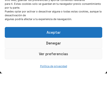
sitio web, guardar tus preferencias y aportar contenido relevante
para ti. Estas cookies solo se guardan en tu navegador previo consentimiento
Escríbenos
por tu parte.
Puedes optar por activar o desactivar alguna o todas estas cookies, aunque la
desactivación de
algunas podría afectar a tu experiencia de navegación.
Aceptar
SÍGUENOS
Denegar
Ver preferencias
Suscríbete a nuestras noticias
Política de privacidad