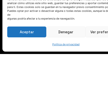
analizar cómo utilizas este sitio web, guardar tus preferencias y aportar conteni
para ti. Estas cookies solo se guardan en tu navegador previo consentimiento por
Puedes optar por activar o desactivar alguna o todas estas cookies, aunque la d
de
HABLEMOS
algunas podría afectar a tu experiencia de navegación.
(+34) 946 215 470
Aceptar
Denegar
Ver prefe
Cómo llegar a AZTERLAN
Escríbenos
Política de privacidad
© 2023 AZTERLAN. Todos los derechos reservados.