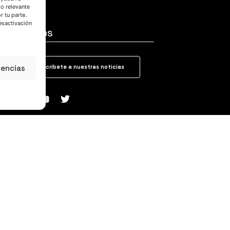
do relevante
 tu parte.
esactivación
SÍGUENOS
rencias
Suscríbete a nuestras noticias