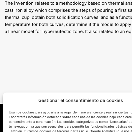
The invention relates to a methodology based on thermal anal
cast iron alloy which comprises the steps of pouring a first 
thermal cup, obtain both solidification curves, and as a func
temperature for both curves, determine if the model to apply 
a linear model for hypereutectic zone. It also related to an e
Gestionar el consentimiento de cookies
Usamos cookies para ayudarte a navegar de manera eficiente y realizar ciertas f
Encontrarás información detallada sobre cada una de las cookies bajo cada cate
consentimiento a continuación. Las cookies categorizadas como “Necesarias” s
tu navegador, ya que son esenciales para permitir las funcionalidades básicas de
También utilizamos cookies de terceras partes (p. e. Google Analytics) que nos 