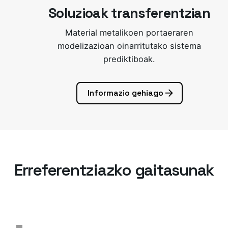
Soluzioak transferentzian
Material metalikoen portaeraren
modelizazioan oinarritutako sistema
prediktiboak.
Informazio gehiago
Erreferentziazko gaitasunak