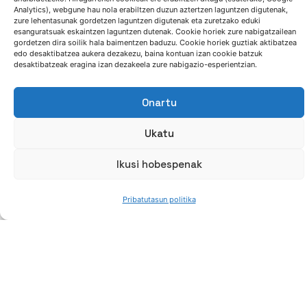
Analytics), webgune hau nola erabiltzen duzun aztertzen laguntzen digutenak,
zure lehentasunak gordetzen laguntzen digutenak eta zuretzako eduki
esanguratsuak eskaintzen laguntzen dutenak. Cookie horiek zure nabigatzailean
gordetzen dira soilik hala baimentzen baduzu. Cookie horiek guztiak aktibatzea
edo desaktibatzea aukera dezakezu, baina kontuan izan cookie batzuk
desaktibatzeak eragina izan dezakeela zure nabigazio-esperientzian.
Onartu
Ukatu
Ikusi hobespenak
Pribatutasun politika