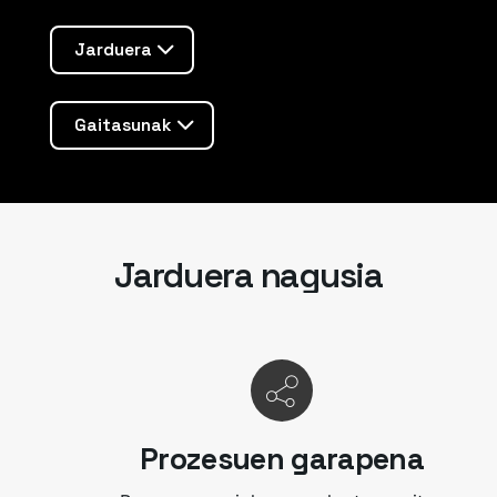
Jarduera
Gaitasunak
Jarduera nagusia
Prozesuen garapena