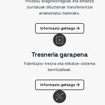
Prozesu eraginkorragoak eta emaitza
ziurtatuak dituztenak transferentzia
arrakastatsu baterako.
Informazio gehiago
Tresneria garapena
Fabrikazio-tresna eta elikatze-sistema
berritzaileak.
Informazio gehiago