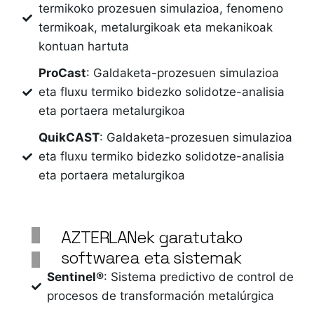
termikoko prozesuen simulazioa, fenomeno
termikoak, metalurgikoak eta mekanikoak
kontuan hartuta
ProCast
: Galdaketa-prozesuen simulazioa
eta fluxu termiko bidezko solidotze-analisia
eta portaera metalurgikoa
QuikCAST
: Galdaketa-prozesuen simulazioa
eta fluxu termiko bidezko solidotze-analisia
eta portaera metalurgikoa
AZTERLANek garatutako
softwarea eta sistemak
Sentinel®
: Sistema predictivo de control de
procesos de transformación metalúrgica