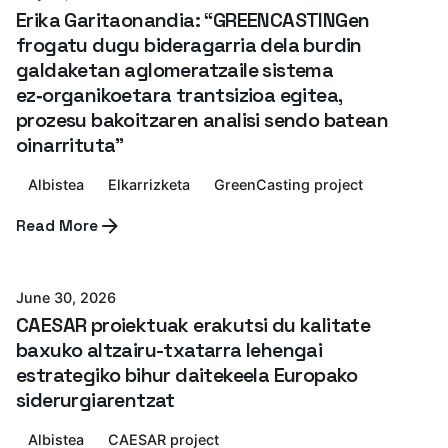
Erika Garitaonandia: “GREENCASTINGen
frogatu dugu bideragarria dela burdin
galdaketan aglomeratzaile sistema
ez‑organikoetara trantsizioa egitea,
prozesu bakoitzaren analisi sendo batean
oinarrituta"
Albistea
Elkarrizketa
GreenCasting project
Posted by
Read More
Azterlan Team
June 30, 2026
CAESAR proiektuak erakutsi du kalitate
baxuko altzairu-txatarra lehengai
estrategiko bihur daitekeela Europako
siderurgiarentzat
Albistea
CAESAR project