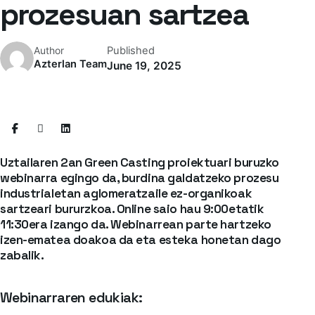
prozesuan sartzea
Published
Author
Azterlan Team
June 19, 2025
Uztailaren 2an Green Casting proiektuari buruzko
webinarra egingo da, burdina galdatzeko prozesu
industrialetan aglomeratzaile ez-organikoak
sartzeari bururzkoa. Online saio hau 9:00etatik
11:30era izango da. Webinarrean parte hartzeko
izen-ematea doakoa da eta
esteka honetan dago
zabalik.
Webinarraren edukiak: