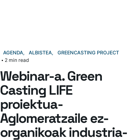
AGENDA
ALBISTEA
GREENCASTING PROJECT
2 min read
Webinar-a. Green
Casting LIFE
proiektua-
Aglomeratzaile ez-
organikoak industria-