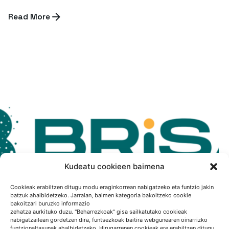
Read More
Kudeatu cookieen baimena
Cookieak erabiltzen ditugu modu eraginkorrean nabigatzeko eta funtzio jakin
batzuk ahalbidetzeko. Jarraian, baimen kategoria bakoitzeko cookie
bakoitzari buruzko informazio
zehatza aurkituko duzu. "Beharrezkoak" gisa sailkatutako cookieak
nabigatzailean gordetzen dira, funtsezkoak baitira webgunearen oinarrizko
funtzionaltasunak ahalbidetzeko. Hirugarrenen cookieak ere erabiltzen ditugu