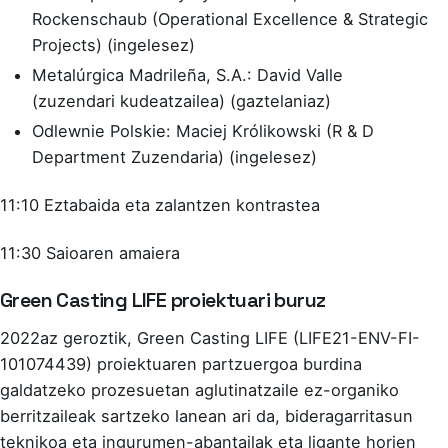
Rockenschaub (Operational Excellence & Strategic
Projects) (ingelesez)
Metalúrgica Madrileña, S.A.: David Valle
(zuzendari kudeatzailea) (gaztelaniaz)
Odlewnie Polskie: Maciej Królikowski (R & D
Department Zuzendaria) (ingelesez)
11:10 Eztabaida eta zalantzen kontrastea
11:30 Saioaren amaiera
Green Casting LIFE proiektuari buruz
2022az geroztik, Green Casting LIFE (LIFE21-ENV-FI-
101074439) proiektuaren partzuergoa burdina
galdatzeko prozesuetan aglutinatzaile ez-organiko
berritzaileak sartzeko lanean ari da, bideragarritasun
teknikoa eta ingurumen-abantailak eta ligante horien