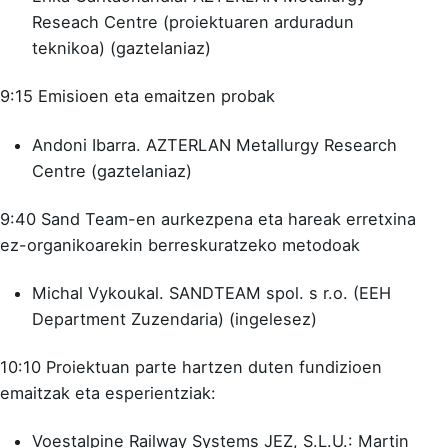
Reseach Centre (proiektuaren arduradun
teknikoa) (gaztelaniaz)
9:15 Emisioen eta emaitzen probak
Andoni Ibarra. AZTERLAN Metallurgy Research
Centre (gaztelaniaz)
9:40 Sand Team-en aurkezpena eta hareak erretxina
ez-organikoarekin berreskuratzeko metodoak
Michal Vykoukal. SANDTEAM spol. s r.o. (EEH
Department Zuzendaria) (ingelesez)
10:10 Proiektuan parte hartzen duten fundizioen
emaitzak eta esperientziak:
Voestalpine Railway Systems JEZ, S.L.U.: Martin