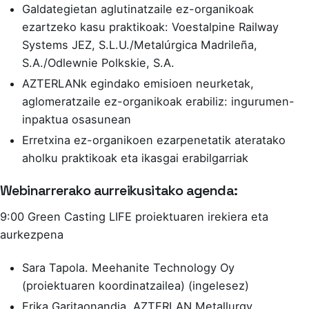
Galdategietan aglutinatzaile ez-organikoak
ezartzeko kasu praktikoak: Voestalpine Railway
Systems JEZ, S.L.U./Metalúrgica Madrileña,
S.A./Odlewnie Polkskie, S.A.
AZTERLANk egindako emisioen neurketak,
aglomeratzaile ez-organikoak erabiliz: ingurumen-
inpaktua osasunean
Erretxina ez-organikoen ezarpenetatik ateratako
aholku praktikoak eta ikasgai erabilgarriak
Webinarrerako aurreikusitako agenda:
9:00 Green Casting LIFE proiektuaren irekiera eta
aurkezpena
Sara Tapola. Meehanite Technology Oy
(proiektuaren koordinatzailea) (ingelesez)
Erika Garitaonandia. AZTERLAN Metallurgy