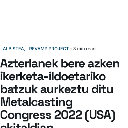
ALBISTEA
REVAMP PROJECT
3 min read
Azterlanek bere azken
ikerketa-ildoetariko
batzuk aurkeztu ditu
Metalcasting
Congress 2022 (USA)
ekitaldian