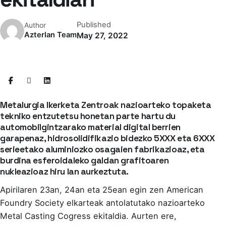
Published
Author
Azterlan Team
May 27, 2022
Metalurgia Ikerketa Zentroak nazioarteko topaketa
tekniko entzutetsu honetan parte hartu du
automobilgintzarako material digital berrien
garapenaz, hidrosolidifikazio bidezko 5XXX eta 6XXX
serieetako aluminiozko osagaien fabrikazioaz, eta
burdina esferoidaleko galdan grafitoaren
nukleazioaz hiru lan aurkeztuta.
Apirilaren 23an, 24an eta 25ean egin zen American
Foundry Society elkarteak antolatutako nazioarteko
Metal Casting Cogress ekitaldia. Aurten ere,