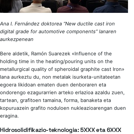
Ana I. Fernández doktorea “New ductile cast iron
digital grade for automotive components” lanaren
aurkezpenean
Bere aldetik, Ramón Suarezek «Influence of the
holding time in the heating/pouring units on the
metallurgical quality of spheroidal graphite cast Iron»
lana aurkeztu du, non metalak isurketa-unitateetan
egoera likidoan ematen duen denboraren eta
ondorengo ezagurarrien arteko erlazioa azaldu zuen,
tartean, grafitoen tamaina, forma, banaketa eta
kopuruazein grafito noduloen nukleazioarengan duen
eragina.
Hidrosolidifikazio-teknologia: 5XXX eta 6XXX