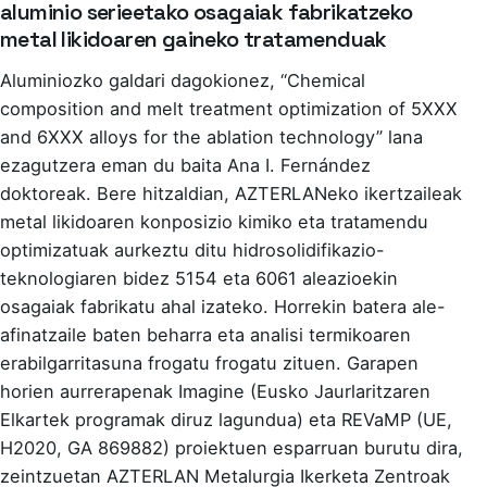
aluminio serieetako osagaiak fabrikatzeko
metal likidoaren gaineko tratamenduak
Aluminiozko galdari dagokionez, “Chemical
composition and melt treatment optimization of 5XXX
and 6XXX alloys for the ablation technology” lana
ezagutzera eman du baita Ana I. Fernández
doktoreak. Bere hitzaldian, AZTERLANeko ikertzaileak
metal likidoaren konposizio kimiko eta tratamendu
optimizatuak aurkeztu ditu hidrosolidifikazio-
teknologiaren bidez 5154 eta 6061 aleazioekin
osagaiak fabrikatu ahal izateko. Horrekin batera ale-
afinatzaile baten beharra eta analisi termikoaren
erabilgarritasuna frogatu frogatu zituen. Garapen
horien aurrerapenak Imagine (Eusko Jaurlaritzaren
Elkartek programak diruz lagundua) eta REVaMP (UE,
H2020, GA 869882) proiektuen esparruan burutu dira,
zeintzuetan AZTERLAN Metalurgia Ikerketa Zentroak