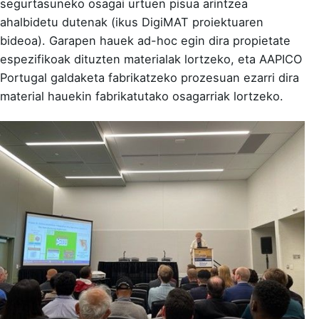
segurtasuneko osagai urtuen pisua arintzea
ahalbidetu dutenak (
ikus DigiMAT proiektuaren
bideoa
). Garapen hauek ad-hoc egin dira propietate
espezifikoak dituzten materialak lortzeko, eta AAPICO
Portugal galdaketa fabrikatzeko prozesuan ezarri dira
material hauekin fabrikatutako osagarriak lortzeko.