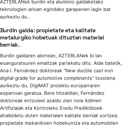
AZTERLANek burdin eta aluminio galdaketako
teknologien arloan egindako garapenen lagin bat
aurkeztu du..
Burdin galda: propietate eta kalitate
metalurgiko hobetuak dituzten material
berriak.
Burdin galdaren alorrean, AZTERLANek bi lan
esanguratsuren emaitzak partekatu ditu. Alde batetik,
Ana I. Fernández doktoreak “New ductile cast iron
digital grade for automotive completents” txostena
aurkeztu du, DigiMAT proiektu europarraren
esparruan garatua. Bere hitzaldian, Fernández
doktoreak entzuleei azaldu zien nola Adimen
Artifizialak eta Kontroleko Eredu Prediktiboek
ahalbidetu duten materialen kalitate berriak sortzea,
propietate mekanikoen hobekuntza eta automobilen