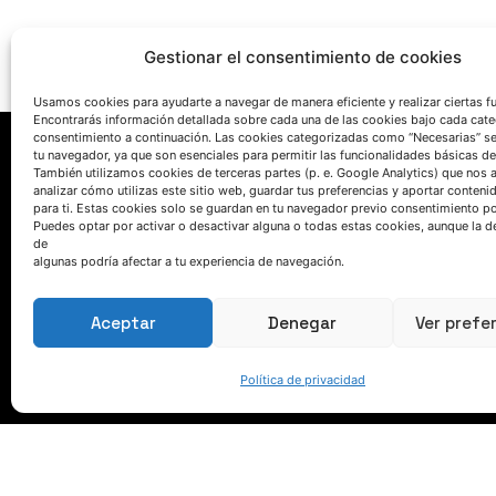
Gestionar el consentimiento de cookies
Usamos cookies para ayudarte a navegar de manera eficiente y realizar ciertas f
Encontrarás información detallada sobre cada una de las cookies bajo cada cate
consentimiento a continuación. Las cookies categorizadas como “Necesarias” s
tu navegador, ya que son esenciales para permitir las funcionalidades básicas de
También utilizamos cookies de terceras partes (p. e. Google Analytics) que nos 
analizar cómo utilizas este sitio web, guardar tus preferencias y aportar conteni
para ti. Estas cookies solo se guardan en tu navegador previo consentimiento por
Puedes optar por activar o desactivar alguna o todas estas cookies, aunque la d
de
algunas podría afectar a tu experiencia de navegación.
HABLEMOS
Aceptar
Denegar
Ver prefe
(+34) 946 215 470
Cómo llegar a AZTERLAN
Política de privacidad
Escríbenos