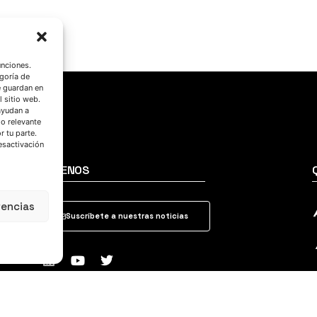
unciones.
goría de
e guardan en
l sitio web.
ayudan a
do relevante
 tu parte.
esactivación
SÍGUENOS
rencias
Suscríbete a nuestras noticias