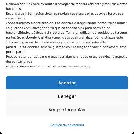
Usamos cookies para ayudarte a navegar de manera eficiente y realizar ciertas
funciones.
Encontrarás información detallada sobre cada una de las cookies bajo cada
categoría de
consentimiento a continuación. Las cookies categorizadas como “Necesarias”
se guardan en tu navegador, ya que son esenciales para permitir las
funcionalidades básicas del sitio web. También utilizamos cookies de terceras
partes (p. e. Google Analytics) que nos ayudan a analizar cómo utilizas este
sitio web, guardar tus preferencias y aportar contenido relevante
para ti. Estas cookies solo se guardan en tu navegador previo consentimiento
HABLEMOS
por tu parte.
Puedes optar por activar o desactivar alguna o todas estas cookies, aunque la
desactivación de
(+34) 946 215 470
algunas podría afectar a tu experiencia de navegación.
Cómo llegar a AZTERLAN
Escríbenos
Aceptar
Denegar
Ver preferencias
SÍGUENOS
Política de privacidad