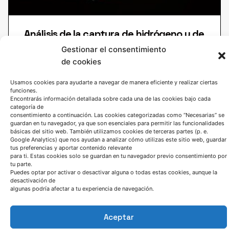
Análisis de la captura de hidrógeno y de
los espectros de desorción en acero
Gestionar el consentimiento
martensítico 300M de ultra alta
de cookies
resistencia: estudio experimental y de
modelización
Usamos cookies para ayudarte a navegar de manera eficiente y realizar ciertas
funciones.
Encontrarás información detallada sobre cada una de las cookies bajo cada
En el presente trabajo se estudiaron la difusión y la
categoría de
captura de hidrógeno en acero
consentimiento a continuación. Las cookies categorizadas como “Necesarias” se
guardan en tu navegador, ya que son esenciales para permitir las funcionalidades
básicas del sitio web. También utilizamos cookies de terceras partes (p. e.
LEER MÁS
Google Analytics) que nos ayudan a analizar cómo utilizas este sitio web, guardar
tus preferencias y aportar contenido relevante
para ti. Estas cookies solo se guardan en tu navegador previo consentimiento por
← Atrás
1
2
3
4
5
Siguiente →
tu parte.
Puedes optar por activar o desactivar alguna o todas estas cookies, aunque la
desactivación de
algunas podría afectar a tu experiencia de navegación.
Aceptar