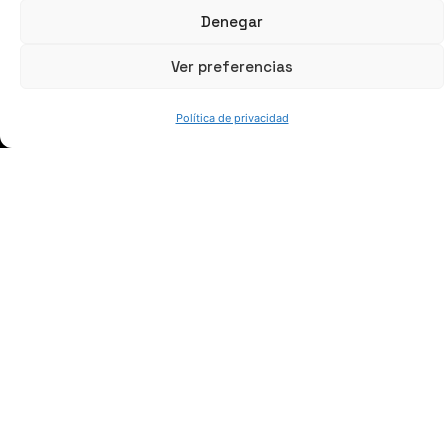
Denegar
Ver preferencias
Política de privacidad
HABLEMOS
(+34) 946 215 470
Cómo llegar a AZTERLAN
Escríbenos