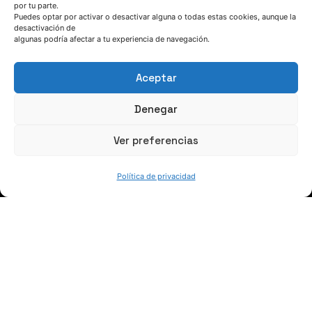
por tu parte.
Puedes optar por activar o desactivar alguna o todas estas cookies, aunque la
HABLEMOS
desactivación de
algunas podría afectar a tu experiencia de navegación.
(+34) 946 215 470
Aceptar
Cómo llegar a AZTERLAN
Escríbenos
Denegar
Ver preferencias
Política de privacidad
SÍGUENOS
Suscríbete a nuestras noticias