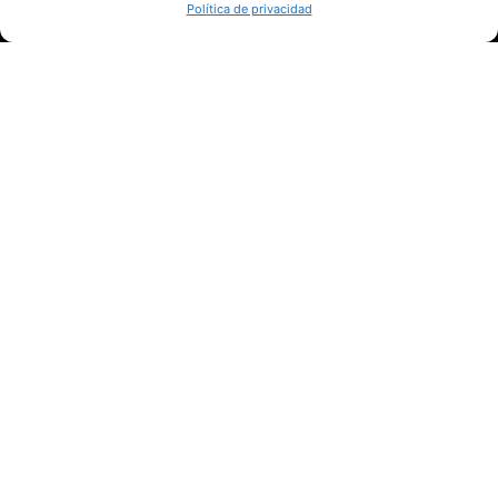
Política de privacidad
SÍGUENOS
Suscríbete a nuestras noticias
QUIÉNES SOMOS