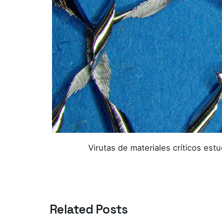
Virutas de materiales críticos est
Related Posts
Azterlan Team