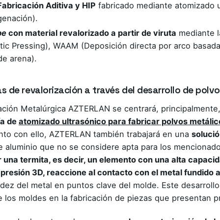
Fabricación Aditiva y HIP
fabricado mediante atomizado u
genación).
pe
con material revalorizado a partir de viruta
mediante la
atic Pressing), WAAM (Deposición directa por arco basada
de arena).
 de revalorización a través del desarrollo de polv
ación Metalúrgica AZTERLAN se centrará, principalmente
ía de
atomizado ultrasónico para fabricar polvos metálic
unto con ello, AZTERLAN también trabajará en una
solució
s de aluminio que no se considere apta para los menciona
 una termita, es decir, un elemento con una alta capacidad
resión 3D, reaccione al contacto con el metal fundido 
ez del metal en puntos clave del molde. Este desarrollo 
e los moldes en la fabricación de piezas que presentan p