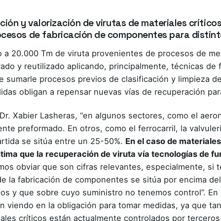
ión y valorización de virutas de materiales críticos,
ocesos de fabricación de componentes para distinto
 a 20.000 Tm de viruta provenientes de procesos de me
rado y reutilizado aplicando, principalmente, técnicas de
 sumarle procesos previos de clasificación y limpieza de 
didas obligan a repensar nuevas vías de recuperación para
Dr. Xabier Lasheras
, “en algunos sectores, como el aeron
 preformado. En otros, como el ferrocarril, la valvulerí
partida se sitúa entre un 25-50%.
En el caso de materiales 
estima que la recuperación de viruta vía tecnologías de f
os obviar que son cifras relevantes, especialmente, si 
 de la fabricación de componentes se sitúa por encima d
cos y que sobre cuyo suministro no tenemos control”. En 
 viendo en la obligación para tomar medidas, ya que ta
iales críticos están actualmente controlados por terceros