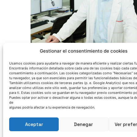
Azterlan Team
Gestionar el consentimiento de cookies
Usamos cookies para ayudarte a navegar de manera eficiente y realizar ciertas f
Encontrarás información detallada sobre cada una de las cookies bajo cada cate
junio 10, 2026
consentimiento a continuación. Las cookies categorizadas como “Necesarias” s
AZTERLAN refuerza su
tu navegador, ya que son esenciales para permitir las funcionalidades básicas de
También utilizamos cookies de terceras partes (p. e. Google Analytics) que nos 
presencia en la AEND con el
analizar cómo utilizas este sitio web, guardar tus preferencias y aportar conteni
para ti. Estas cookies solo se guardan en tu navegador previo consentimiento por
nombramiento de Carmelo
Puedes optar por activar o desactivar alguna o todas estas cookies, aunque la d
Santamarina como miembro
de
algunas podría afectar a tu experiencia de navegación.
del Comité Norte
Noticia
Aceptar
Denegar
Ver prefe
Read More