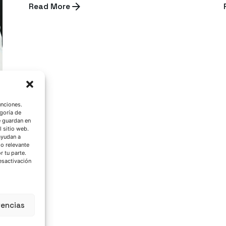
Read More
unciones.
goría de
e guardan en
l sitio web.
ayudan a
do relevante
 tu parte.
esactivación
rencias