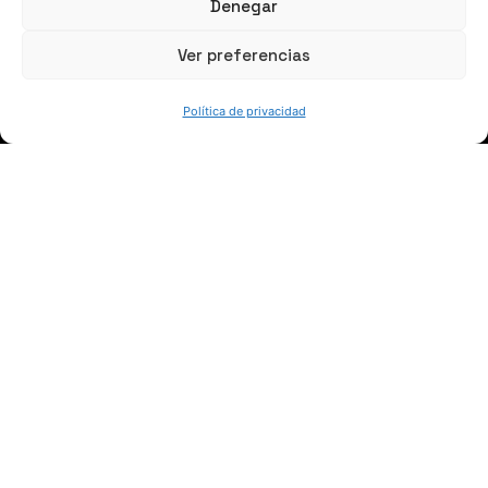
Denegar
Ver preferencias
Política de privacidad
HABLEMOS
(+34) 946 215 470
Cómo llegar a AZTERLAN
Escríbenos