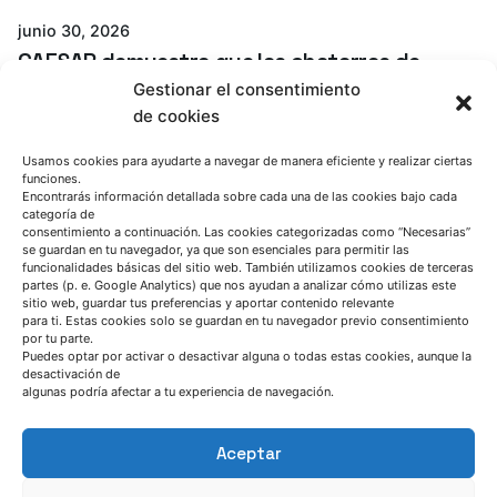
junio 30, 2026
CAESAR demuestra que las chatarras de
acero de baja calidad pueden convertirse
Gestionar el consentimiento
en una materia prima estratégica para la
de cookies
siderurgia europea
Usamos cookies para ayudarte a navegar de manera eficiente y realizar ciertas
funciones.
CAESAR project
Noticia
Encontrarás información detallada sobre cada una de las cookies bajo cada
categoría de
Read More
consentimiento a continuación. Las cookies categorizadas como “Necesarias”
se guardan en tu navegador, ya que son esenciales para permitir las
funcionalidades básicas del sitio web. También utilizamos cookies de terceras
partes (p. e. Google Analytics) que nos ayudan a analizar cómo utilizas este
sitio web, guardar tus preferencias y aportar contenido relevante
para ti. Estas cookies solo se guardan en tu navegador previo consentimiento
por tu parte.
Puedes optar por activar o desactivar alguna o todas estas cookies, aunque la
desactivación de
algunas podría afectar a tu experiencia de navegación.
Aceptar