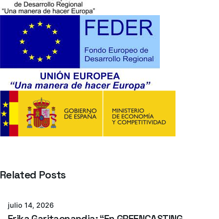
Related Posts
Azterlan Team
julio 14, 2026
Erika Garitaonandia: “En GREENCASTING