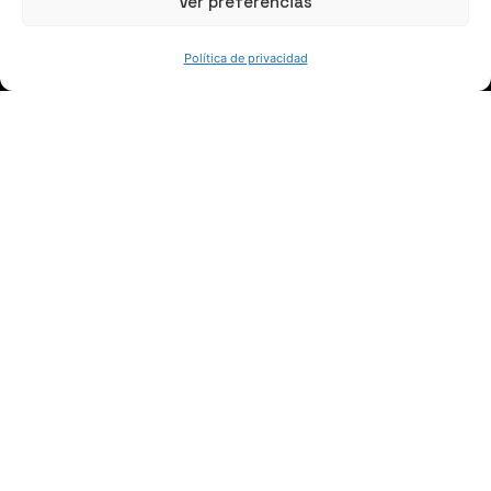
Ver preferencias
Política de privacidad
HABLEMOS
(+34) 946 215 470
Cómo llegar a AZTERLAN
Escríbenos