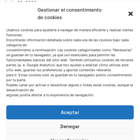
junio 30, 2026
Gestionar el consentimiento
CAESAR demuestra que las chatarras de
de cookies
acero de baja calidad pueden convertirse
en una materia prima estratégica para la
Usamos cookies para ayudarte a navegar de manera eficiente y realizar ciertas
siderurgia europea
funciones.
Encontrarás información detallada sobre cada una de las cookies bajo cada
categoría de
CAESAR project
Noticia
consentimiento a continuación. Las cookies categorizadas como “Necesarias”
se guardan en tu navegador, ya que son esenciales para permitir las
Read More
funcionalidades básicas del sitio web. También utilizamos cookies de terceras
partes (p. e. Google Analytics) que nos ayudan a analizar cómo utilizas este
sitio web, guardar tus preferencias y aportar contenido relevante
para ti. Estas cookies solo se guardan en tu navegador previo consentimiento
por tu parte.
Puedes optar por activar o desactivar alguna o todas estas cookies, aunque la
desactivación de
algunas podría afectar a tu experiencia de navegación.
Aceptar
Denegar