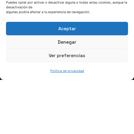
Puedes optar por activar o desactivar alguna o todas estas cookies, aunque la
desactivación de
(+34) 946 215 470
algunas podría afectar a tu experiencia de navegación.
Cómo llegar a AZTERLAN
Escríbenos
Aceptar
Denegar
Ver preferencias
SÍGUENOS
Política de privacidad
Suscríbete a nuestras noticias