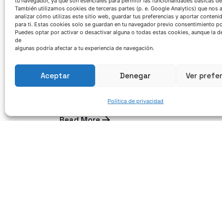
tu navegador, ya que son esenciales para permitir las funcionalidades básicas de
hacia sistemas aglomerantes
También utilizamos cookies de terceras partes (p. e. Google Analytics) que nos 
analizar cómo utilizas este sitio web, guardar tus preferencias y aportar conteni
inorgánicos en fundición de
para ti. Estas cookies solo se guardan en tu navegador previo consentimiento por
Puedes optar por activar o desactivar alguna o todas estas cookies, aunque la d
hierro es viable a partir de un
de
algunas podría afectar a tu experiencia de navegación.
robusto análisis de cada
proceso”
Aceptar
Denegar
Ver prefe
Entrevista
GreenCasting project
Noticia
Política de privacidad
Read More