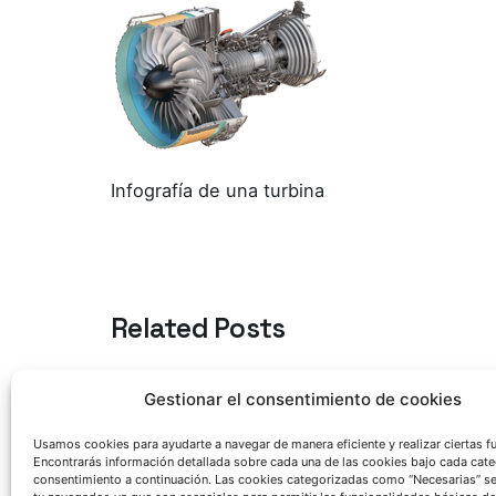
Infografía de una turbina
Related Posts
Azterlan Team
Gestionar el consentimiento de cookies
julio 14, 2026
Erika Garitaonandia: “En
Usamos cookies para ayudarte a navegar de manera eficiente y realizar ciertas f
GREENCASTING hemos
Encontrarás información detallada sobre cada una de las cookies bajo cada cate
consentimiento a continuación. Las cookies categorizadas como “Necesarias” s
evidenciado que la transición