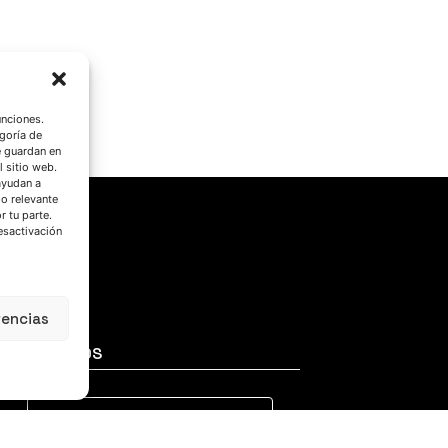
unciones.
goría de
e guardan en
l sitio web.
ayudan a
do relevante
 tu parte.
esactivación
rencias
SÍGUENOS
Suscríbete a nuestras noticias