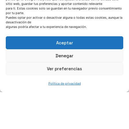
Azterlan Team
sitio web, guardar tus preferencias y aportar contenido relevante
para ti. Estas cookies solo se guardan en tu navegador previo consentimiento
por tu parte.
Puedes optar por activar o desactivar alguna o todas estas cookies, aunque la
febrero 26, 2024
desactivación de
Inteligencia Artificial y gemelos digitales
algunas podría afectar a tu experiencia de navegación.
para optimizar el proceso de fusión en
fundición de hierro
Aceptar
Noticia
Denegar
Read More
Ver preferencias
Política de privacidad