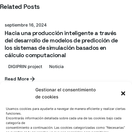
Related Posts
Azterlan Team
septiembre 16, 2024
Hacia una producción inteligente a través
del desarrollo de modelos de predicción de
los sistemas de simulación basados en
cálculo computacional
DIGIPRIN project
Noticia
Read More
Azterlan Team
Gestionar el consentimiento
de cookies
septiembre 12, 2024
Grandes Modelos Multimodales para
Usamos cookies para ayudarte a navegar de manera eficiente y realizar ciertas
funciones.
aseguramiento de calidad y ofrecer
Encontrarás información detallada sobre cada una de las cookies bajo cada
soporte al personal operativo en la
categoría de
consentimiento a continuación. Las cookies categorizadas como “Necesarias”
Industria Inteligente