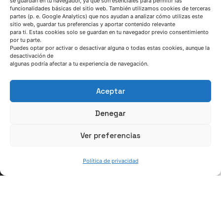
se guardan en tu navegador, ya que son esenciales para permitir las
funcionalidades básicas del sitio web. También utilizamos cookies de terceras
Noticia
partes (p. e. Google Analytics) que nos ayudan a analizar cómo utilizas este
sitio web, guardar tus preferencias y aportar contenido relevante
para ti. Estas cookies solo se guardan en tu navegador previo consentimiento
Read More
por tu parte.
Puedes optar por activar o desactivar alguna o todas estas cookies, aunque la
desactivación de
algunas podría afectar a tu experiencia de navegación.
Aceptar
Denegar
Ver preferencias
Política de privacidad