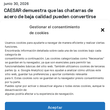
junio 30, 2026
CAESAR demuestra que las chatarras de
acero de baja calidad pueden convertirse
en una materia prima estratégica para la
Gestionar el consentimiento
siderurgia europea
de cookies
CAESAR project
Noticia
Usamos cookies para ayudarte a navegar de manera eficiente y realizar ciertas
funciones.
Read More
Encontrarás información detallada sobre cada una de las cookies bajo cada
categoría de
consentimiento a continuación. Las cookies categorizadas como “Necesarias”
se guardan en tu navegador, ya que son esenciales para permitir las
funcionalidades básicas del sitio web. También utilizamos cookies de terceras
partes (p. e. Google Analytics) que nos ayudan a analizar cómo utilizas este
sitio web, guardar tus preferencias y aportar contenido relevante
para ti. Estas cookies solo se guardan en tu navegador previo consentimiento
por tu parte.
Puedes optar por activar o desactivar alguna o todas estas cookies, aunque la
desactivación de
algunas podría afectar a tu experiencia de navegación.
Aceptar