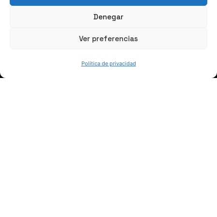
Denegar
Ver preferencias
Política de privacidad
HABLEMOS
(+34) 946 215 470
Cómo llegar a AZTERLAN
Escríbenos
SÍGUENOS