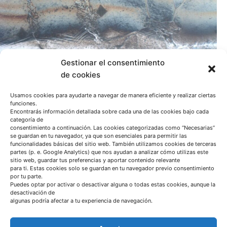
Gestionar el consentimiento
de cookies
Usamos cookies para ayudarte a navegar de manera eficiente y realizar ciertas
funciones.
Encontrarás información detallada sobre cada una de las cookies bajo cada
categoría de
Related Posts
Azterlan Team
consentimiento a continuación. Las cookies categorizadas como “Necesarias”
se guardan en tu navegador, ya que son esenciales para permitir las
funcionalidades básicas del sitio web. También utilizamos cookies de terceras
partes (p. e. Google Analytics) que nos ayudan a analizar cómo utilizas este
octubre 24, 2022
sitio web, guardar tus preferencias y aportar contenido relevante
para ti. Estas cookies solo se guardan en tu navegador previo consentimiento
Desarrollo de los materiales del futuro para
por tu parte.
el transporte de hidrógeno
Puedes optar por activar o desactivar alguna o todas estas cookies, aunque la
desactivación de
algunas podría afectar a tu experiencia de navegación.
H2MAT project
Noticia
Read More