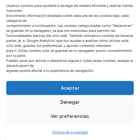
Usamos cookies para ayudarte a navegar de manera eficiente y realizar ciertas
verano de 2026
funciones.
Encontrarás información detallada sobre cada una de las cookies bajo cada
Noticia
categoría de
consentimiento a continuación. Las cookies categorizadas como “Necesarias”
se guardan en tu navegador, ya que son esenciales para permitir las
Read More
Azterlan Team
funcionalidades básicas del sitio web. También utilizamos cookies de terceras
partes (p. e. Google Analytics) que nos ayudan a analizar cómo utilizas este
sitio web, guardar tus preferencias y aportar contenido relevante
para ti. Estas cookies solo se guardan en tu navegador previo consentimiento
junio 30, 2026
por tu parte.
Puedes optar por activar o desactivar alguna o todas estas cookies, aunque la
CAESAR demuestra que las chatarras de
desactivación de
acero de baja calidad pueden convertirse
algunas podría afectar a tu experiencia de navegación.
en una materia prima estratégica para la
siderurgia europea
Aceptar
CAESAR project
Noticia
Denegar
Read More
Ver preferencias
Política de privacidad