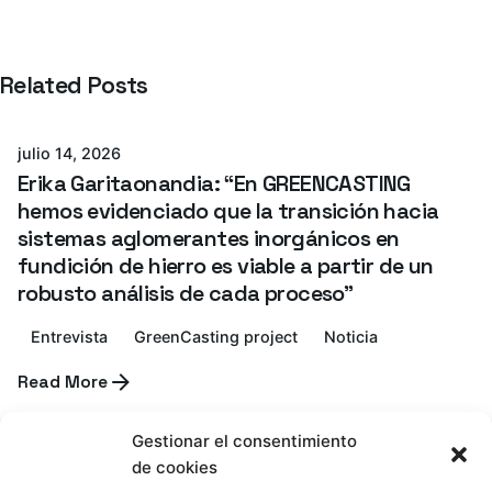
Related Posts
Azterlan Team
julio 14, 2026
Erika Garitaonandia: “En GREENCASTING
hemos evidenciado que la transición hacia
sistemas aglomerantes inorgánicos en
fundición de hierro es viable a partir de un
robusto análisis de cada proceso”
Entrevista
GreenCasting project
Noticia
Read More
Azterlan Team
Gestionar el consentimiento
julio 6, 2026
de cookies
Horario de servicio de AZTERLAN durante el