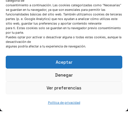
categoría de
consentimiento a continuación. Las cookies categorizadas como “Necesarias”
se guardan en tu navegador, ya que son esenciales para permitir las
Contactar
funcionalidades básicas del sitio web. También utilizamos cookies de terceras
partes (p. e. Google Analytics) que nos ayudan a analizar cómo utilizas este
sitio web, guardar tus preferencias y aportar contenido relevante
para ti. Estas cookies solo se guardan en tu navegador previo consentimiento
por tu parte.
Puedes optar por activar o desactivar alguna o todas estas cookies, aunque la
desactivación de
algunas podría afectar a tu experiencia de navegación.
Aceptar
Lucía Unamunzaga
Denegar
Sostenibilidad y
Medio Ambiente
Ver preferencias
Contactar
Política de privacidad
xxxxx