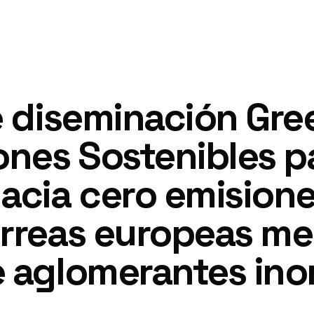
e diseminación Gre
ones Sostenibles pa
acia cero emisione
rreas europeas me
e aglomerantes in