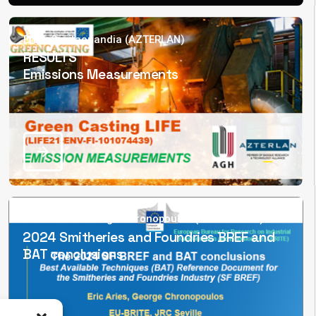
Erika Garitaonandia (AZTERLAN)
RESULTS
Emissions Measurements
Eric Aries & George Chronopoulos (IPPC Bureau)
2024 Smitheries and Foundries BREF and
BAT conclusions