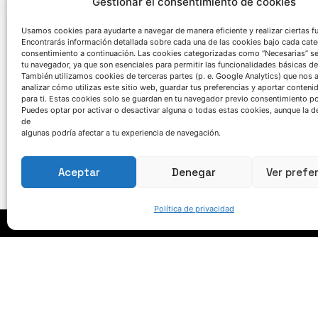
Gestionar el consentimiento de cookies
Usamos cookies para ayudarte a navegar de manera eficiente y realizar ciertas f
Encontrarás información detallada sobre cada una de las cookies bajo cada cate
consentimiento a continuación. Las cookies categorizadas como “Necesarias” s
tu navegador, ya que son esenciales para permitir las funcionalidades básicas de
También utilizamos cookies de terceras partes (p. e. Google Analytics) que nos 
Este evento forma parte de la diseminación de resultados de
analizar cómo utilizas este sitio web, guardar tus preferencias y aportar conteni
programa LIFE de la Unión Europea en virtud del acuerdo 
para ti. Estas cookies solo se guardan en tu navegador previo consentimiento por
Puedes optar por activar o desactivar alguna o todas estas cookies, aunque la d
Green Casting ha reunido a 16 socios de 8 países, entre ello
de
demostrar que el uso de aglomerantes inorgánicos innovadore
algunas podría afectar a tu experiencia de navegación.
la fundición.
Aceptar
Denegar
Ver prefe
Política de privacidad