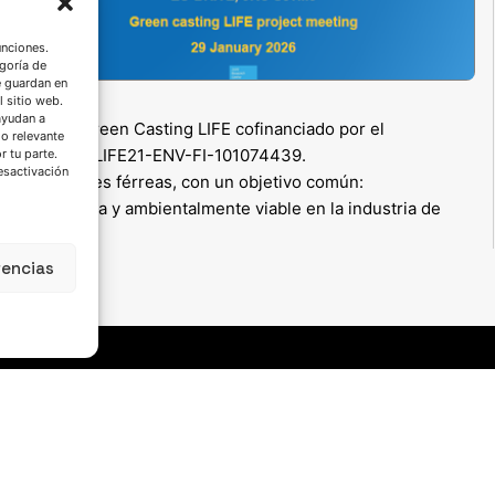
unciones.
goría de
e guardan en
l sitio web.
ayudan a
l proyecto Green Casting LIFE cofinanciado por el
do relevante
de subvención LIFE21-ENV-FI-101074439.
 tu parte.
esactivación
s 6 fundiciones férreas, con un objetivo común:
s es técnica y ambientalmente viable en la industria de
rencias