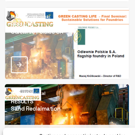
Maciej Królikowski
RESULTS
Odlewnie Polskie SA
Michal Vykoukal
RESULTS
Sand Reclaimation