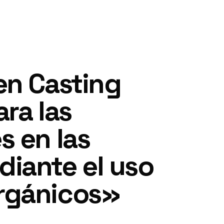
en Casting
ra las
s en las
diante el uso
orgánicos»