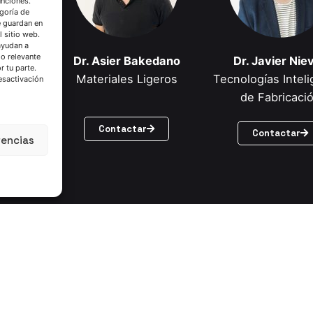
unciones.
goría de
e guardan en
l sitio web.
ayudan a
do relevante
ga
Dr. Asier Bakedano
Dr. Javier Nie
 tu parte.
 de
Materiales Ligeros
Tecnologías Intel
esactivación
ierro
de Fabricaci
Contactar
Contactar
rencias