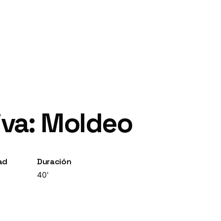
iva: Moldeo
ad
Duración
40'