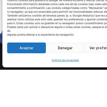
Usamos cookies para ayudarte a navegar de manera eficiente y realizar ciertas f
Encontrarás información detallada sobre cada una de las cookies bajo cada cate
consentimiento a continuación. Las cookies categorizadas como “Necesarias” s
tu navegador, ya que son esenciales para permitir las funcionalidades básicas de
También utilizamos cookies de terceras partes (p. e. Google Analytics) que nos 
analizar cómo utilizas este sitio web, guardar tus preferencias y aportar conteni
Aitor Loiza
para ti. Estas cookies solo se guardan en tu navegador previo consentimiento por
Tecnologías
Puedes optar por activar o desactivar alguna o todas estas cookies, aunque la d
de
Fundición de H
algunas podría afectar a tu experiencia de navegación.
Contactar
Aceptar
Denegar
Ver prefe
Política de privacidad
Dra. Susana Méndez
tora de Tecnologías de Fundición
Contactar