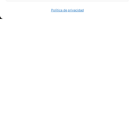
Proyecto completado
100
%
Política de privacidad
2021
Clean Sky 2
Fecha de inicio
Financiado por