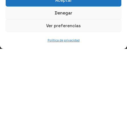
Aceptar
Denegar
Lucía Unamunzaga
Ver preferencias
Sostenibilidad y
Medio Ambiente
Política de privacidad
Contactar
xxxxx