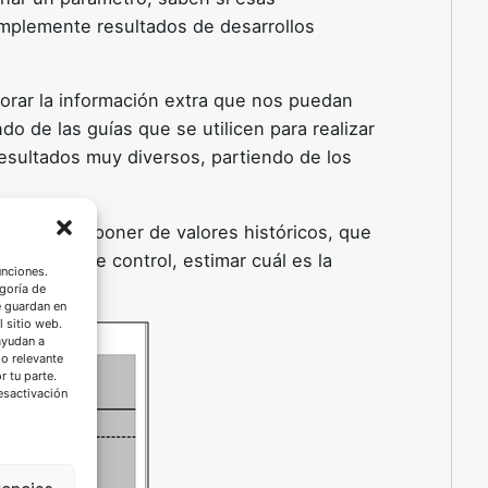
simplemente resultados de desarrollos
alorar la información extra que nos puedan
o de las guías que se utilicen para realizar
esultados muy diversos, partiendo de los
ocada a disponer de valores históricos, que
 gráficos de control, estimar cuál es la
unciones.
goría de
e guardan en
l sitio web.
ayudan a
do relevante
 tu parte.
esactivación