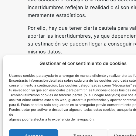
incertidumbres reflejan la realidad o si son 
meramente estadísticos.
Por ello, hay que tener cierta cautela para v
aportar las incertidumbres, ya que dependiend
su estimación se pueden llegar a conseguir r
mismos datos.
Gestionar el consentimiento de cookies
La tendencia durante los últimos años va enf
nos puedan permitir a simple vista y mediante
Usamos cookies para ayudarte a navegar de manera eficiente y realizar ciertas f
incertidumbre de nuestro ensayo.
Encontrarás información detallada sobre cada una de las cookies bajo cada cate
consentimiento a continuación. Las cookies categorizadas como “Necesarias” s
tu navegador, ya que son esenciales para permitir las funcionalidades básicas de
También utilizamos cookies de terceras partes (p. e. Google Analytics) que nos 
analizar cómo utilizas este sitio web, guardar tus preferencias y aportar conteni
para ti. Estas cookies solo se guardan en tu navegador previo consentimiento por
Puedes optar por activar o desactivar alguna o todas estas cookies, aunque la d
de
algunas podría afectar a tu experiencia de navegación.