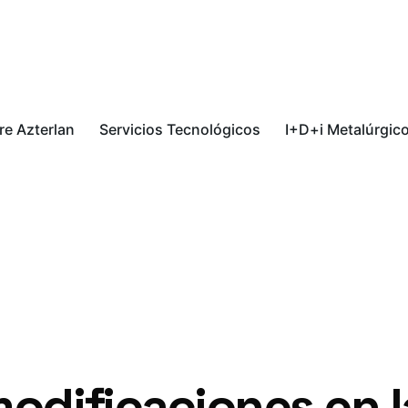
re Azterlan
Servicios Tecnológicos
I+D+i Metalúrgic
modificaciones en l