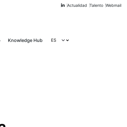
Actualidad
Talento
Webmail
o
Knowledge Hub
Hablemos
a