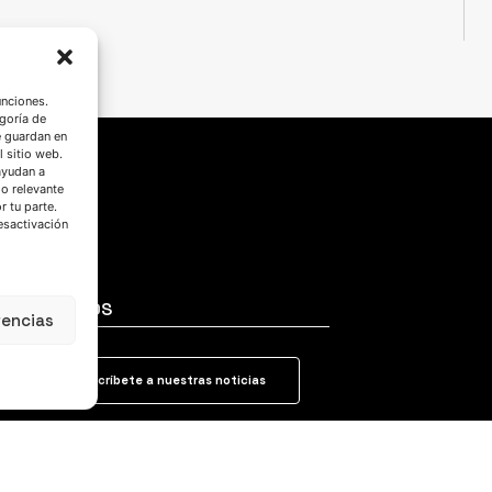
unciones.
goría de
e guardan en
l sitio web.
ayudan a
do relevante
 tu parte.
esactivación
SÍGUENOS
rencias
Suscríbete a nuestras noticias