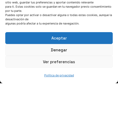
sitio web, guardar tus preferencias y aportar contenido relevante
para ti. Estas cookies solo se guardan en tu navegador previo consentimiento
por tu parte.
HABLEMOS
Puedes optar por activar o desactivar alguna o todas estas cookies, aunque la
desactivación de
algunas podría afectar a tu experiencia de navegación.
(+34) 946 215 470
Cómo llegar a AZTERLAN
Aceptar
Escríbenos
Denegar
Ver preferencias
Política de privacidad
SÍGUENOS
Suscríbete a nuestras noticias