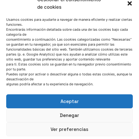
con otros laboratorios
(misma o diferente técnica),
de cookies
es otra herramienta importante a la hora de avanzar
en la mejora del método, ya que puede aportar
Usamos cookies para ayudarte a navegar de manera eficiente y realizar ciertas
información adicional que se desconocía
funciones.
Encontrarás información detallada sobre cada una de las cookies bajo cada
inicialmente, o que simplemente, puede ser
categoría de
consentimiento a continuación. Las cookies categorizadas como “Necesarias”
utilizada para mejorar el propio método analítico.
se guardan en tu navegador, ya que son esenciales para permitir las
funcionalidades básicas del sitio web. También utilizamos cookies de terceras
partes (p. e. Google Analytics) que nos ayudan a analizar cómo utilizas este
Por su parte, los softwares comerciales no siempre
sitio web, guardar tus preferencias y aportar contenido relevante
contemplan todas las necesidades particulares de
para ti. Estas cookies solo se guardan en tu navegador previo consentimiento
por tu parte.
cada uno de los laboratorios en los que van a ser
Puedes optar por activar o desactivar alguna o todas estas cookies, aunque la
desactivación de
utilizados. De ahí
la necesidad de que cada
algunas podría afectar a tu experiencia de navegación.
laboratorio desarrolle procedimientos y
aplicaciones propias
, capaces de satisfacer sus
Aceptar
demandas específicas.
Denegar
Por tanto, una vez que hayamos documentado los
Ver preferencias
pasos a seguir en la preparación de la muestra y la
configuración del equipamiento, hayamos eliminado