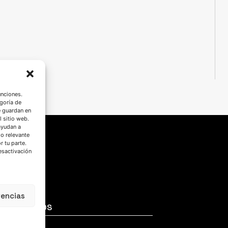
unciones.
goría de
e guardan en
l sitio web.
ayudan a
do relevante
 tu parte.
esactivación
rencias
SÍGUENOS