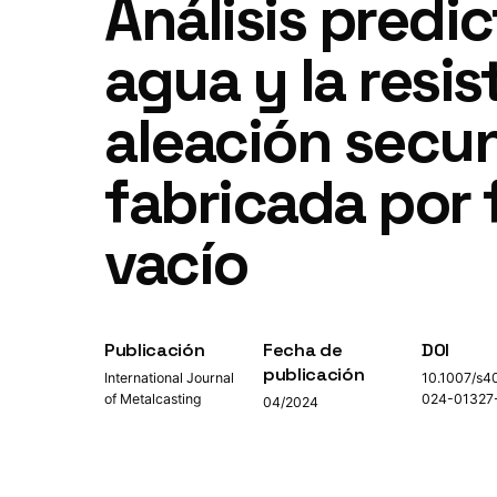
Análisis predi
agua y la resis
aleación secu
fabricada por 
vacío
Publicación
Fecha de
DOI
publicación
International Journal
10.1007/s4
of Metalcasting
024-01327
04/2024