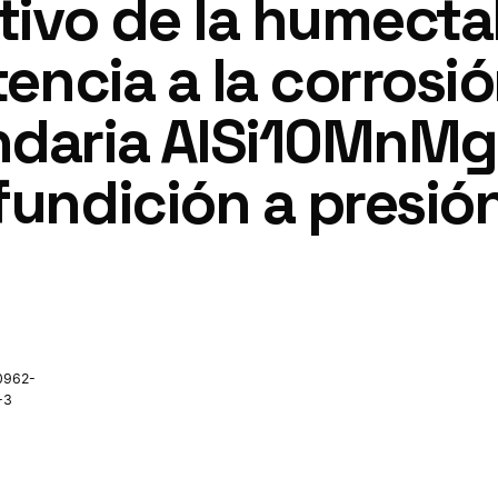
ctivo de la humecta
tencia a la corrosi
ndaria AlSi10MnMg
fundición a presión
0962-
-3