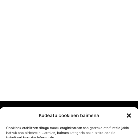
Kudeatu cookieen baimena
Cookieak erabiltzen ditugu modu eraginkorrean nabigatzeko eta funtzio jakin
batzuk ahalbidetzeko. Jarraian, baimen kategoria bakoitzeko cookie
bakoitzari buruzko informazio