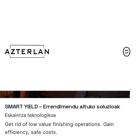
Harremanetarako
SMART YIELD – Errendimendu altuko soluzioak
Eskaintza teknologikoa
Get rid of low value finishing operations. Gain
efficiency, safe costs.