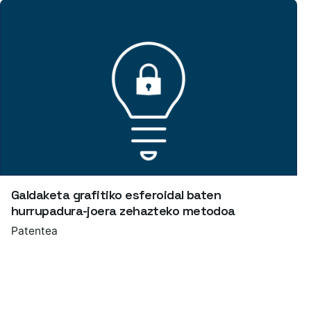
Galdaketa grafitiko esferoidal baten
hurrupadura-joera zehazteko metodoa
Patentea