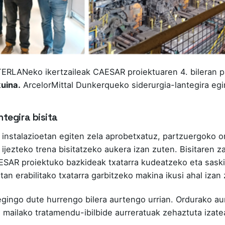
TERLANeko ikertzaileak CAESAR proiektuaren 4. bileran p
uina.
ArcelorMittal Dunkerqueko siderurgia-lantegira egi
ntegira bisita
 instalazioetan egiten zela aprobetxatuz, partzuergoko or
 ijezteko trena bisitatzeko aukera izan zuten. Bisitaren z
AESAR proiektuko bazkideak txatarra kudeatzeko eta sask
an erabilitako txatarra garbitzeko makina ikusi ahal izan
ngo dute hurrengo bilera aurtengo urrian. Ordurako aur
n mailako tratamendu-ibilbide aurreratuak zehaztuta izate