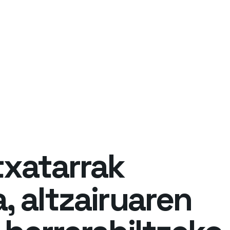
txatarrak
, altzairuaren