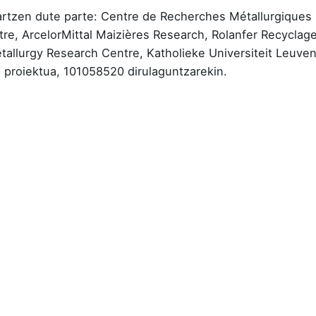
tzen dute parte: Centre de Recherches Métallurgiques (
re, ArcelorMittal Maizières Research, Rolanfer Recycla
llurgy Research Centre, Katholieke Universiteit Leuven, 
 proiektua, 101058520 dirulaguntzarekin.