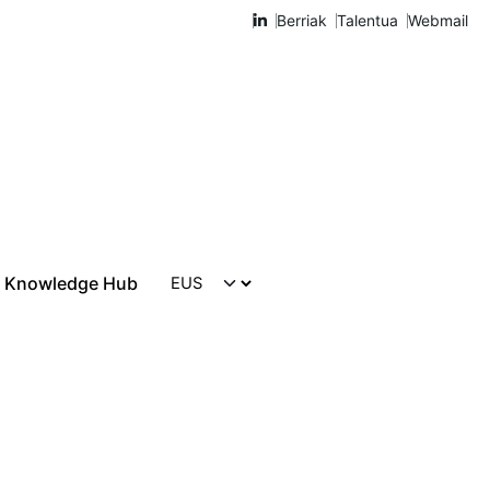
Berriak
Talentua
Webmail
Knowledge Hub
Harremanetarako