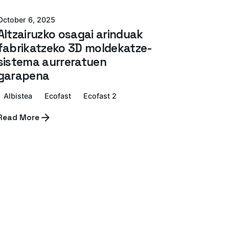
October 6, 2025
Altzairuzko osagai arinduak
fabrikatzeko 3D moldekatze-
sistema aurreratuen
garapena
Albistea
Ecofast
Ecofast 2
Read More