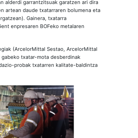
 alderdi garrantzitsuak garatzen ari dira
ien artean daude txatarraren bolumena eta
rgatzean). Gainera, txatarra
al Gent enpresaren BOFeko metalaren
iak (ArcelorMittal Sestao, ArcelorMittal
tu gabeko txatar-mota desberdinak
dazio-probak txatarren kalitate-baldintza