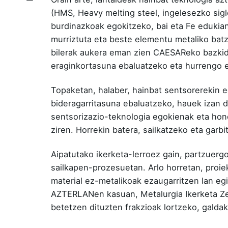
(HMS, Heavy melting steel, ingelesezko sigl
burdinazkoak egokitzeko, bai eta Fe edukian
murriztuta eta beste elementu metaliko batz
bilerak aukera eman zien CAESAReko bazkide
eraginkortasuna ebaluatzeko eta hurrengo 
Topaketan, halaber, hainbat sentsorerekin e
bideragarritasuna ebaluatzeko, hauek izan d
sentsorizazio-teknologia egokienak eta hon
ziren. Horrekin batera, sailkatzeko eta garb
Aipatutako ikerketa-lerroez gain, partzuergo
sailkapen-prozesuetan. Arlo horretan, proie
material ez-metalikoak ezaugarritzen lan egi
AZTERLANen kasuan, Metalurgia Ikerketa Zen
betetzen dituzten frakzioak lortzeko, galdak