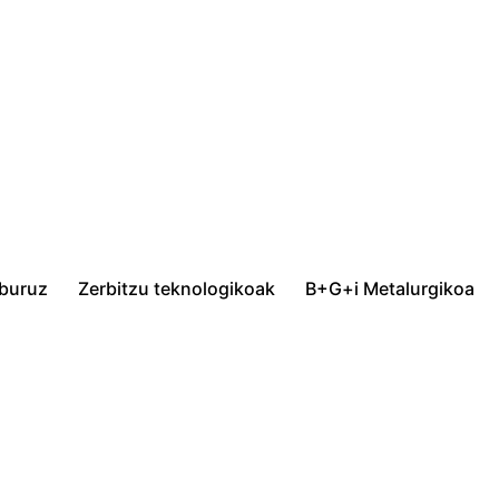
 buruz
Zerbitzu teknologikoak
B+G+i Metalurgikoa