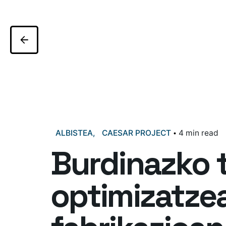
ALBISTEA
CAESAR PROJECT
4 min read
Burdinazko 
optimizatzea