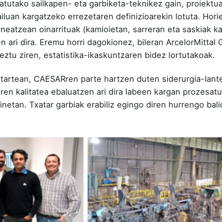
atutako sailkapen- eta garbiketa-teknikez gain, proiektuan
iluan kargatzeko errezetaren definizioarekin lotuta. Hor
eatzean oinarrituak (kamioietan, sarreran eta saskiak ka
n ari dira. Eremu horri dagokionez, bileran ArcelorMitt
tu ziren, estatistika-ikaskuntzaren bidez lortutakoak.
itartean, CAESARren parte hartzen duten siderurgia-lanteg
aren kalitatea ebaluatzen ari dira labeen kargan prozesa
netan. Txatar garbiak erabiliz egingo diren hurrengo bali