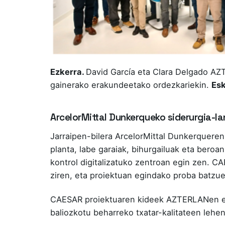
Ezkerra.
David García eta Clara Delgado AZ
gainerako erakundeetako ordezkariekin.
Esk
ArcelorMittal Dunkerqueko siderurgia-la
Jarraipen-bilera ArcelorMittal Dunkerqueren
planta, labe garaiak, bihurgailuak eta beroan
kontrol digitalizatuko zentroan egin zen. C
ziren, eta proiektuan egindako proba batzuet
CAESAR proiektuaren kideek AZTERLANen egi
baliozkotu beharreko txatar-kalitateen lehe