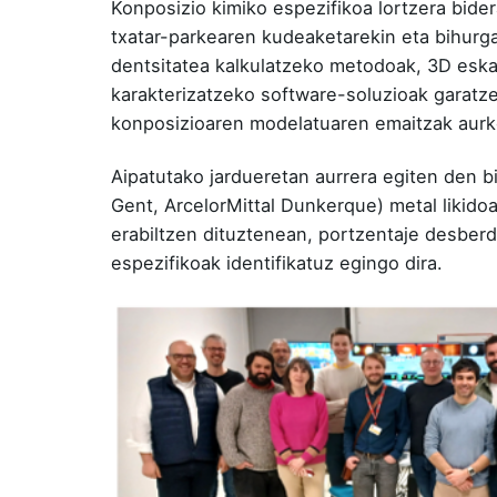
Konposizio kimiko espezifikoa lortzera bider
txatar-parkearen kudeaketarekin eta bihurga
dentsitatea kalkulatzeko metodoak, 3D eskan
karakterizatzeko software-soluzioak garatze
konposizioaren modelatuaren emaitzak aurkez
Aipatutako jardueretan aurrera egiten den b
Gent, ArcelorMittal Dunkerque) metal likido
erabiltzen dituztenean, portzentaje desberdi
espezifikoak identifikatuz egingo dira.