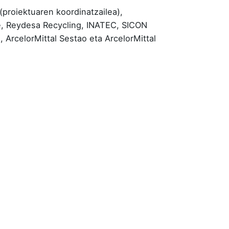
proiektuaren koordinatzailea),
ge, Reydesa Recycling, INATEC, SICON
ArcelorMittal Sestao eta ArcelorMittal
Posted by
Azterlan Team