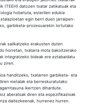
ik (TEEH) datozen txatar zatikatuak eta
ologia hobetuta, esterilen edukia
stalazioetan egin berri duen jarraipen-
ko, garbiketa-prozesuarekin lortutako
rrak sailkatzeko erakusten duten
do horretan, txatarra mota bakoitzerako
ak integratzeko bideak ere eztabaidatu
u ziren.
ioa handitzeko, txatarren garbiketa- eta
diren metalak eta berreskuratutako
agarritasuna ikertzen dihardute.
oz aberatsak diren eta espezifikazioak
loriza daitezkeenak, hurrenez hurren.