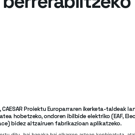
 berrerabiltzeko
, CAESAR Proiektu Europarraren ikerketa-taldeak lan
atea hobetzeko, ondoren ibilbide elektriko (EAF, Elec
ce) bidez altzairuen fabrikazioan aplikatzeko.
ertu ditu, bai banaka bai elkarren artean konbinatuta, ata