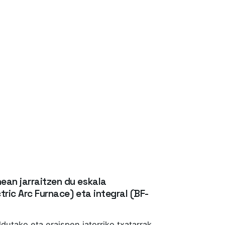
ean jarraitzen du eskala
tric Arc Furnace) eta integral (BF-
ldutako eta eraispen jatorriko txatarrak