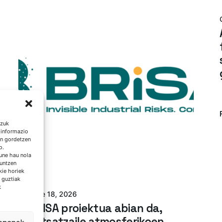
tzuk
 informazio
an gordetzen
o.
Posted by
une hau nola
guntzen
Azterlan Team
kie horiek
 guztiak
k
June 18, 2026
BRISA proiektua abian da,
kutsatzaile atmosferikoen