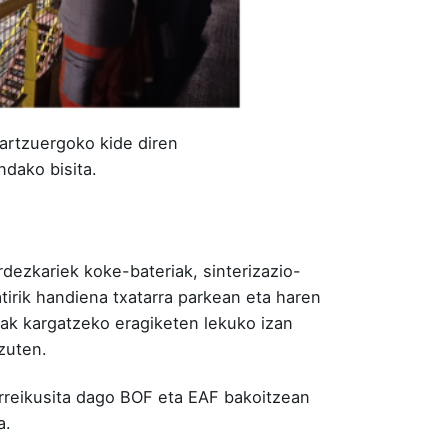
artzuergoko kide diren
ndako bisita.
dezkariek koke-bateriak, sinterizazio-
atirik handiena txatarra parkean eta haren
iak kargatzeko eragiketen lekuko izan
 zuten.
reikusita dago BOF eta EAF bakoitzean
a.