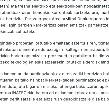
etan) eta tresna elektriko eta elektronikoen hondakinetat
 aberatsak diren hondakin korronteak sortzeko ere, morf
uk bereizita. Partzuergoak ArcelorMittal Dunkerqueren in
ei lagin garbien karakterizazioaren emaitzak partekatze
ekintzak zehazteko.
gindako probetan lortutako emaitzak aztertu ziren, txata
itzaketen elementu edo ezaugarri kaltegarrien arabera. Il
dakin horien optimizazio-prozesuetan garbiketa-baldintz
itzeko teknologien eskalatzearekin lotutako alderdiak land
a lanean ari da burdinazkoak ez diren zatiki bereizien bal
ktuaren baitako hainbat ikerketa-taldek burdinazkoak ez 
ten dute, eta bigarren mailako lehengai bakoitzaren aplik
troa INATECekin batera ari da lanean kobrez eta alumini
etan perlitizatzaile eta altzairuan desoxidatzaile gisa ba