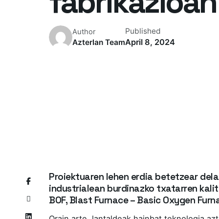
fabrikazioan
Published
Author
April 8, 2024
Azterlan Team
Proiektuaren lehen erdia betetzear dela
industrialean burdinazko txatarren kalit
BOF, Blast Furnace – Basic Oxygen Furna
Orain arte, lantaldeak hainbat teknologia azt